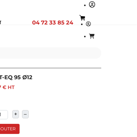
04 72 33 85 24
T
T-EQ 95 Ø12
7 €
HT
+
–
JOUTER