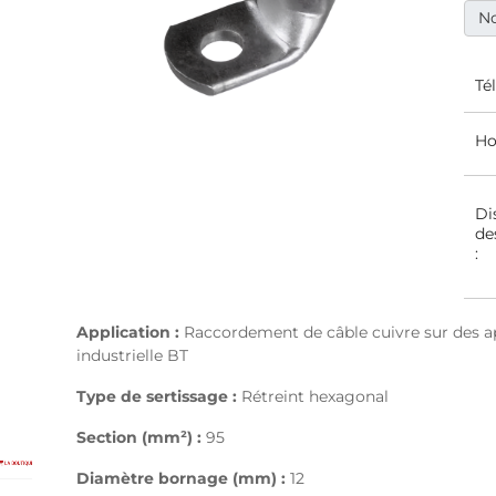
No
Té
Ho
Di
de
:
Application :
Raccordement de câble cuivre sur des app
industrielle BT
Type de sertissage :
Rétreint hexagonal
Section (mm²) :
95
Diamètre bornage (mm) :
12