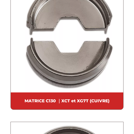
MATRICE C130 ｜XCT et XG7T (CUIVRE)