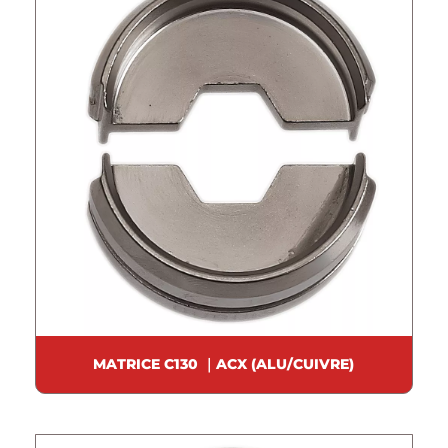
MATRICE C130 ｜ACX (ALU/CUIVRE)