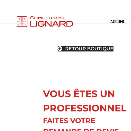
ACCUEIL
RETOUR BOUTIQUE
VOUS ÊTES UN
PROFESSIONNEL
FAITES VOTRE
CONNECTIONS
OUTILLAGES DE
T
HAUTE TENSION
MONTAGE (HTA)
RE