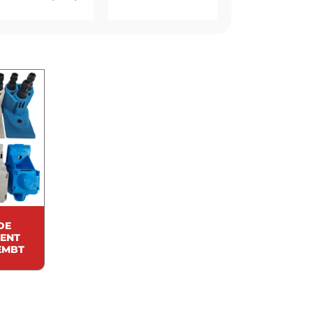
DE
ENT
EMBT