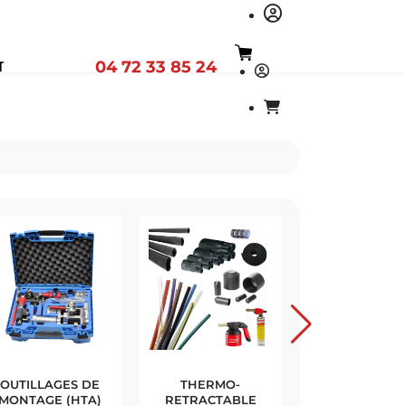
04 72 33 85 24
T
OUTILLAGES
MATRICE
BO
COF