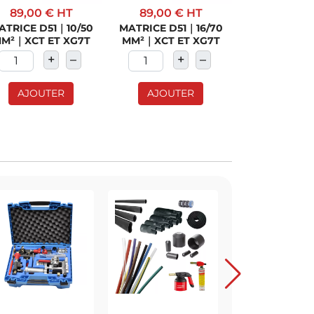
89,00 €
HT
89,00 €
HT
89,00 €
ATRICE D51｜10/50
MATRICE D51｜16/70
MATRICE D5
M²｜XCT ET XG7T
MM²｜XCT ET XG7T
MM²｜XCT E
+
–
+
–
+
AJOUTER
AJOUTER
AJOUT