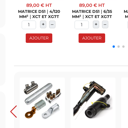
89,00 €
HT
89,00 €
HT
MATRICE D51｜4/120
MATRICE D51｜6/35
M
MM²｜XCT ET XG7T
MM²｜XCT ET XG7T
M
+
–
+
–
AJOUTER
AJOUTER