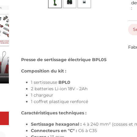
de
:
S
Fab
Presse de sertissage électrique BPL05
Composition du kit :
1 sertisseuse
BPL0
2 batteries Li-ion 18V - 2Ah
1 chargeur
1 coffret plastique renforcé
Caractéristiques techniques :
Sertissage hexagonal
:
4 à 240 mm² (cosses et 
Connecteurs en "C" :
C6 à C35