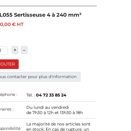
L055 Sertisseuse 4 à 240 mm²
50,00 €
HT
+
–
JOUTER
us contacter pour plus d'information
léphone :
Tél. :
04 72 33 85 24
Du lundi au vendredi
raires :
de 7h30 à 12h et 13h30 à 18h
La majorité de nos articles sont
sponibilité
en stock. En cas de rupture, un