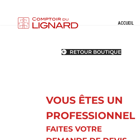
ACCUEIL
RETOUR BOUTIQUE
VOUS ÊTES UN
PROFESSIONNEL
CONNECTIONS
OUTILLAGES DE
THE
HAUTE TENSION
MONTAGE (HTA)
RETRA
(HTA)
FAITES VOTRE