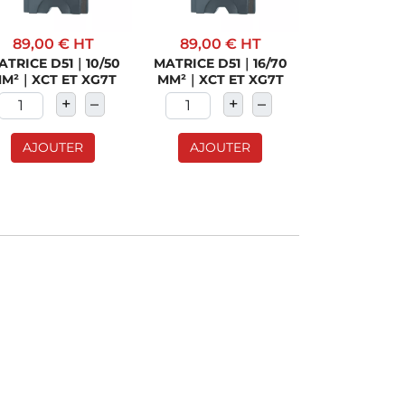
89,00 €
HT
89,00 €
HT
89,00 €
ATRICE D51｜10/50
MATRICE D51｜16/70
MATRICE D5
M²｜XCT ET XG7T
MM²｜XCT ET XG7T
MM²｜XCT E
+
–
+
–
+
AJOUTER
AJOUTER
AJOUT