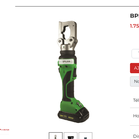
BP
1.7
A
No
Té
Ho
Di