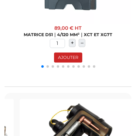
89,00 €
HT
MATRICE D51｜4/120 MM²｜XCT ET XG7T
+
–
AJOUTER