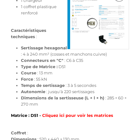
1 chargeur
1 coffret plastique
renforcé
Caractéristiques
techniques
:
Sertissage hexagonal
: 4 à 240 mm² (cosses et manchons cuivre)
Connecteurs en "C"
: C6 à C35
Type de Matrice :
D51
Course
: 13 mm
Force
: 55 kN
Temps de sertissage
: 3 à 5 secondes
Autonomie
: jusqu'à 220 sertissages
Dimensions de la sertisseuse (L × l × h)
: 285 × 60 ×
270 mm
Matrice : D51 -
Cliquez ici pour voir les matrices
Coffret
:
Dimensions
: 520 × 440 × 130 mm